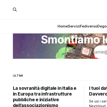
Home
Servizi
Fediverso
Dego
Smontiamo le
ULTIMI
La sovranità digitale in Italia e
I tuoi da
in Europa tra infrastrutture
Davvero
pubbliche e iniziative
Se usi i ser
dell’associazionismo
Nextcloud,