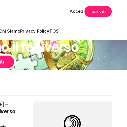
Accedi
Iscriviti
Chi Siamo
Privacy Policy
TOS
 il fediverso
iti
 –
diverso