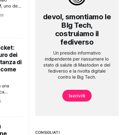
, uno degli
per il
devol, smontiamo le
26
en for
BIg Tech,
avoro fatto
l
costruiamo il
Press (dev
fediverso
 https://fosdem.
ocket:
Un presidio informativo
uro dei
indipendente per riassumere lo
rtanza di
stato di salute di Mastodon e del
ri come
fediverso e la rivolta digitale
contro le Big Tech.
u una
ca
Iscriviti
tecnologia
5
ionati di
iazione di
nizzazione
ox, ha
u
one
CONSIGLIATI