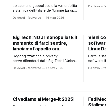
del tuo sp
Lo scenario geopolitico e la vulnerabilità
Da devol - f
pixelfed o 
sistemica dell'Italia e dell'Unione Europea
probabilme
La questione della sovranità digitale
Da devol - fediverso
16 mag 2026
volta: "Ma 
europea si colloca oggi al centro di una
ridefinizione degli equilibri geopolitici
globali, contrassegnati da un accentuato
bipolarismo tecnologico tra Stati Uniti e
Big Tech: NO al monopolio! È il
Vieni co
Cina. Il divario tecnologico europeo
momento di farci sentire,
softwar
rappresenta uno
lanciamo l'appello ora.
Linux Da
Degooglizzazione e privacy:
Parte la st
serve difendersi dalle Big Tech L’Unione
software li
Europea ha recentemente multato
comunità di
Da devol - fediverso
17 nov 2025
Da devol - f
Google per aver monopolizzato la
tutta l’energia. 
pubblicità online, drenando risorse vitali
programma 
all’informazione indipendente per
i temi che
gonfiare profitti già giganteschi. Quando
“motivo mil
i soldi finiscono nelle mani di un
🐧 Linux D
monopolista, ne restano meno per il
giornalismo di qualità. E
Ci vediamo al Merge-it 2025!
FediMed
Stallman