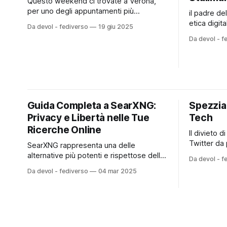
Questo weekend ci trovate a Verona,
per uno degli appuntamenti più
il padre de
importanti dell’anno sul digitale libero e
etica digit
Da devol - fediverso
19 giu 2025
collaborativo: il Merge-it 2025! Due
Libero in 
Da devol - f
giornate per parlare di Fediverso,
fedimedia e POul. Ri
infrastrutture aperte e costruzione
parlerà all
collettiva di alternative digitali concrete.
Politecnico
🔹 Venerdì 20 giugno | ore 16:00-18:00
Da Vinci 32, aula 
📍 Verona “Futuro del digitale
2025
Guida Completa a SearXNG:
Spezzia
Privacy e Libertà nelle Tue
Tech
Ricerche Online
Il divieto d
Twitter da 
SearXNG rappresenta una delle
alla politi
alternative più potenti e rispettose della
Da devol - f
le censure
privacy nel panorama dei motori di
Da devol - fediverso
04 mar 2025
il rapido in
ricerca attuali. Questa guida vi illustrerà
sulla libert
come configurare e utilizzare l'istanza
necessaria 
italiana ospitata da Devol
interessa o
(searxng.devol.it), fornendovi tutti gli
strumenti necessari per liberarvi dalla
sorveglianza dei motori di ricerca