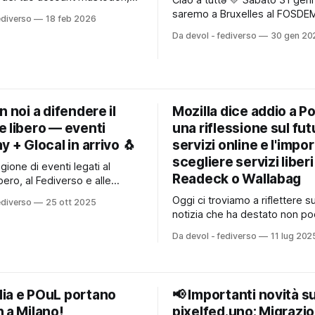
Ciao a tuttə 💛 Sabato 31 gennaio
azio personale su peertube e
saremo a Bruxelles al FOSDEM
ediverso
18 feb 2026
di qualsiasi altro servizio
eventi più importanti al mondo 
Da devol - fediverso
30 gen 20
nte ti sei chiesto almeno una
software libero. Insieme a op
se qualcosa va storto, i miei
future porteremo sul palco il l
dati sono persi?" La risposta è
in questi anni su fedimedia, su
Fediverso e sul progetto Fedi
cercasi! 👀). 📌 Il talk 👉
n noi a difendere il
Mozilla dice addio a P
e libero — eventi
una riflessione sul fut
y + Glocal in arrivo 🐧
servizi online e l'impo
scegliere servizi libe
agione di eventi legati al
Readeck o Wallabag
bero, al Fediverso e alle
gitali e i devol ci saranno con
Oggi ci troviamo a riflettere s
ediverso
25 ott 2025
Ti va di unirti? Di seguito il
notizia che ha destato non po
completo con tutti i dettagli,
discussione nel mondo della 
 affronteremo, e qualche
Da devol - fediverso
11 lug 202
e, in particolare, tra gli appass
itante” per esserci insieme.
servizi per la lettura e l'archiv
ay
contenuti web. Mozilla, l'orga
dietro il celebre browser Firef
ia e POuL portano
📢 Importanti novità s
annunciato l'abbandono
 a Milano!
pixelfed.uno: Migrazi