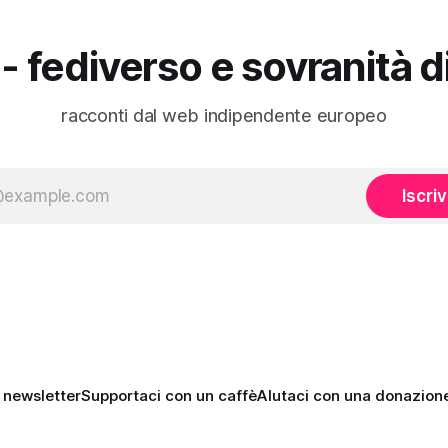
https://www.ufficiozero.org/
alias=devol-services
- fediverso e sovranità d
racconti dal web indipendente europeo
Iscriv
a newsletter
Supportaci con un caffè
AIutaci con una donazione