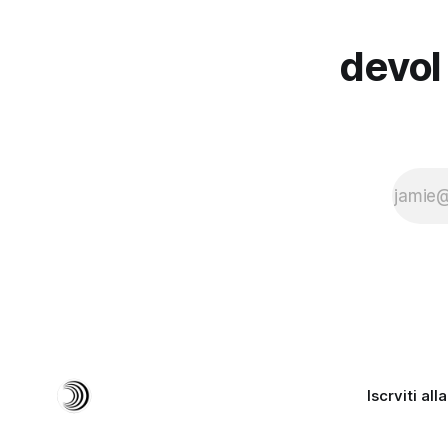
tradizionali.
devol 
Iscrviti all