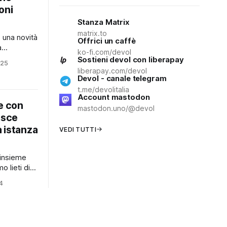
oni
Stanza Matrix
matrix.to
 una novità
Offrici un caffè
a
ko-fi.com/devol
ata migrata
Sostieni devol con liberapay
025
rver
liberapay.com/devol
nto
Devol - canale telegram
ativo per
t.me/devolitalia
Account mastodon
a. Grazie a
e con
in da
mastodon.uno/@devol
asce
 della
 istanza
VEDI TUTTI
 insieme
o lieti di
a la
24
ficio Zero”
rono 30
all’interno