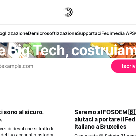
oglizzazione
Demicrosoftizzazione
Supportaci
Fedimedia APS
 Big Tech, costruiamo
Iscriv
ti sono al sicuro.
Saremo al FOSDEM 🇧
.
aiutaci a portare il Fe
italiano a Bruxelles
vizi di devol che si tratti di
 del tuo account mastodon,