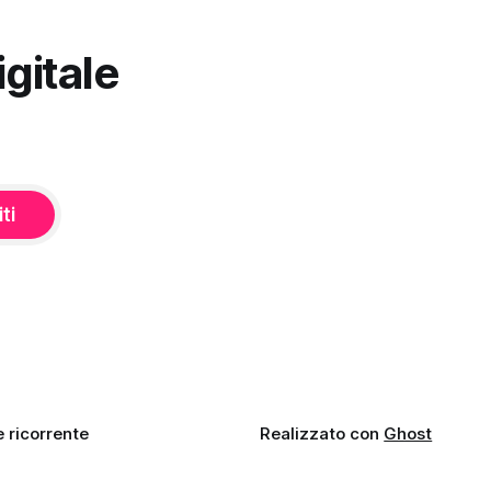
index.php?
igitale
iti
 ricorrente
Realizzato con
Ghost