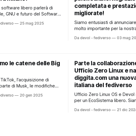
completata e prestazi
l software libero parlerà di
migliorate!
ale, GNU e futuro del Software
un evento organizzato da
Siamo entusiasti di annunciare
ediverso
25 mag 2025
chard Stallman
molto importante per la nostr
e ore 17:15 del 26 maggio al
piattaforma: pixelfed.uno è st
 di Milano, in Piazza Leonardo
Da devol - fediverso
03 mag 2
con successo su un nuovo se
9.1.2. 📅 26 Maggio
dedicato! Questo aggiorname
rappresenta un passo signific
migliorare la vostra esperienz
mo le catene delle Big
Parte la collaborazion
questa migrazione, noterete f
Ufficio Zero Linux e n
subito un netto miglioramento
velocità e della
diggita.com una nuova
i TikTok, l'acquisizione di
italiana del fediverso
parte di Musk, le modifiche
ca di moderazione di Facebook,
Ufficio Zero Linux OS e Devol
ediverso
20 gen 2025
 di Bezos per favorire Trump,
per un EcoSistema libero. Siam
tensificarsi delle repressioni
annunciare la collaborazione tr
à di parola... che siano la prova
Da devol - fediverso
21 dic 20
distribuzione linux Italiana “Uf
per spostare tutto ciò che vi
e gli attivisti di Devol che off
nline
servizi liberi da ora disponibili 
della distribuzione: