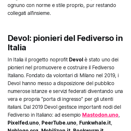
ognuno con norme e stile proprio, pur restando
collegati all’insieme.
Devol: pionieri del Fediverso in
Italia
In Italia il progetto noprofit
Devol
è stato uno dei
pionieri nel promuovere e costruire il Fediverso
Italiano. Fondato da volontari di Milano nel 2019, i
Devol hanno messo a disposizione del pubblico
numerose istanze e servizi federati diventando una
vera e propria “porta di ingresso” per gli utenti
italiani. Dal 2019 Devol gestisce importanti nodi del
Fediverso in Italiano: ad esempio
Mastodon.uno
,
Pixelfed.uno
,
PeerTube.uno
,
Funkwhale.it
,
Noblogo.org
,
Mobilizon.it
,
Bookwyrm.it
,