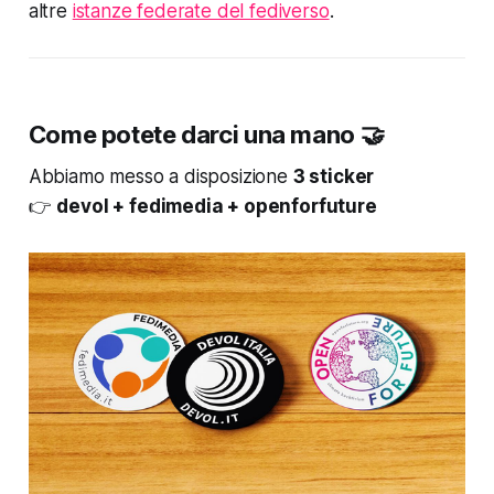
altre
istanze federate del fediverso
.
Come potete darci una mano 🤝
Abbiamo messo a disposizione
3 sticker
👉
devol + fedimedia + openforfuture