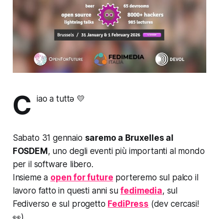
C
iao a tuttə 💛
Sabato 31 gennaio
saremo a Bruxelles al
FOSDEM
, uno degli eventi più importanti al mondo
per il software libero.
Insieme a
open for future
porteremo sul palco il
lavoro fatto in questi anni su
fedimedia
, sul
Fediverso e sul progetto
FediPress
(
dev cercasi!
👀).