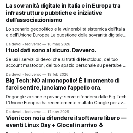
La sovranità digitale in Italia e in Europa tra
infrastrutture pubbliche e iniziative
dell’associazionismo
Lo scenario geopolitico e la vulnerabilità sistemica dell'Italia
e dell'Unione Europea La questione della sovranità digitale
europea si colloca oggi al centro di una ridefinizione degli
Da devol - fediverso
16 mag 2026
equilibri geopolitici globali, contrassegnati da un accentuato
I tuoi dati sono al sicuro. Davvero.
bipolarismo tecnologico tra Stati Uniti e Cina. Il divario
tecnologico europeo rappresenta uno
Se usi i servizi di devol che si tratti di Nextcloud, del tuo
account mastodon, del tuo spazio personale su peertube e
pixelfed o di qualsiasi altro servizio probabilmente ti sei
Da devol - fediverso
18 feb 2026
chiesto almeno una volta: "Ma se qualcosa va storto, i miei
Big Tech: NO al monopolio! È il momento di
dati sono persi?" La risposta è
farci sentire, lanciamo l'appello ora.
Degooglizzazione e privacy: serve difendersi dalle Big Tech
L’Unione Europea ha recentemente multato Google per aver
monopolizzato la pubblicità online, drenando risorse vitali
Da devol - fediverso
17 nov 2025
all’informazione indipendente per gonfiare profitti già
Vieni con noi a difendere il software libero —
giganteschi. Quando i soldi finiscono nelle mani di un
eventi Linux Day + Glocal in arrivo 🐧
monopolista, ne restano meno per il giornalismo di qualità. E