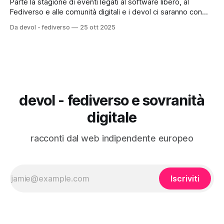
Parte la stagione di eventi legati al software libero, al
Fediverso e alle comunità digitali e i devol ci saranno con
tutta l’energia. Ti va di unirti? Di seguito il programma
Da devol - fediverso
25 ott 2025
completo con tutti i dettagli, i temi che affronteremo, e
qualche “motivo militante” per esserci insieme. 🐧 Linux Day
devol - fediverso e sovranità
digitale
racconti dal web indipendente europeo
Iscriviti