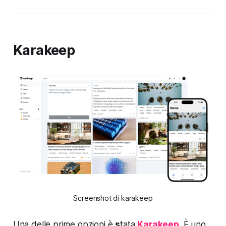
Karakeep
Screenshot di karakeep
Una delle prime opzioni è
s
tata
Karakeep
. È uno