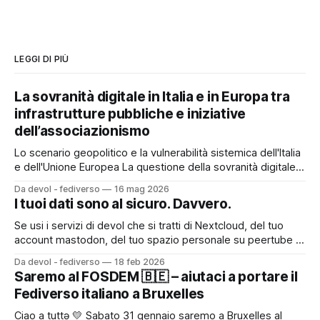
LEGGI DI PIÙ
La sovranità digitale in Italia e in Europa tra
infrastrutture pubbliche e iniziative
dell’associazionismo
Lo scenario geopolitico e la vulnerabilità sistemica dell'Italia
e dell'Unione Europea La questione della sovranità digitale
europea si colloca oggi al centro di una ridefinizione degli
Da devol - fediverso
16 mag 2026
equilibri geopolitici globali, contrassegnati da un accentuato
I tuoi dati sono al sicuro. Davvero.
bipolarismo tecnologico tra Stati Uniti e Cina. Il divario
tecnologico europeo rappresenta uno
Se usi i servizi di devol che si tratti di Nextcloud, del tuo
account mastodon, del tuo spazio personale su peertube e
pixelfed o di qualsiasi altro servizio probabilmente ti sei
Da devol - fediverso
18 feb 2026
chiesto almeno una volta: "Ma se qualcosa va storto, i miei
Saremo al FOSDEM 🇧🇪 – aiutaci a portare il
dati sono persi?" La risposta è
Fediverso italiano a Bruxelles
Ciao a tuttə 💛 Sabato 31 gennaio saremo a Bruxelles al