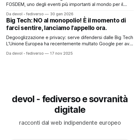
FOSDEM, uno degli eventi più importanti al mondo per il
software libero. Insieme a open for future porteremo sul
Da devol - fediverso
30 gen 2026
palco il lavoro fatto in questi anni su fedimedia, sul
Big Tech: NO al monopolio! È il momento di
Fediverso e sul progetto FediPress (dev cercasi! 👀). 📌 Il
farci sentire, lanciamo l'appello ora.
talk 👉 https://fosdem.
Degooglizzazione e privacy: serve difendersi dalle Big Tech
L’Unione Europea ha recentemente multato Google per aver
monopolizzato la pubblicità online, drenando risorse vitali
Da devol - fediverso
17 nov 2025
all’informazione indipendente per gonfiare profitti già
giganteschi. Quando i soldi finiscono nelle mani di un
monopolista, ne restano meno per il giornalismo di qualità. E
devol - fediverso e sovranità
digitale
racconti dal web indipendente europeo