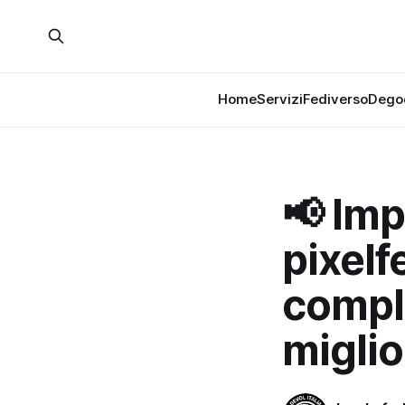
Home
Servizi
Fediverso
Dego
📢 Imp
pixelf
comple
miglio