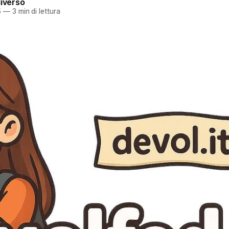
diverso
5
—
3 min di lettura