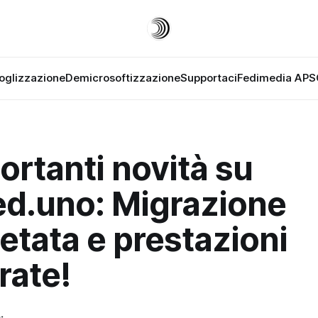
oglizzazione
Demicrosoftizzazione
Supportaci
Fedimedia APS
ortanti novità su
ed.uno: Migrazione
tata e prestazioni
rate!