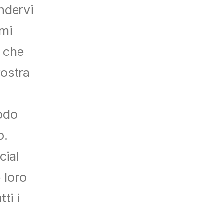
ndervi
tmi
i che
vostra
modo
o.
cial
 loro
ti i