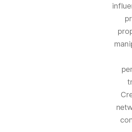
influ
pr
prop
manip
per
t
Cre
netw
con