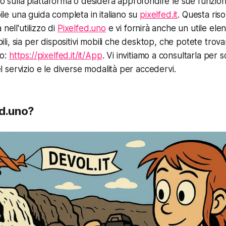
o sulla piattaforma o desidera approfondire le sue funziona
ile una guida completa in italiano su
pixelfed.it
. Questa riso
ell'utilizzo di
Pixelfed.uno
e vi fornirà anche un utile elen
ili, sia per dispositivi mobili che desktop, che potete trov
zo:
https://pixelfed.it/it/App
. Vi invitiamo a consultarla per s
l servizio e le diverse modalità per accedervi.
ed.uno?