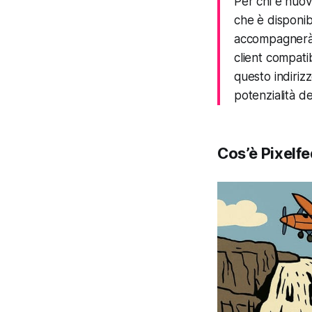
Per chi è nuov
che è disponib
accompagnerà n
client compatib
questo indiriz
potenzialità de
Cos’è Pixelf