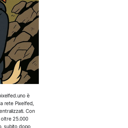
 pixelfed.uno è
a rete Pixelfed,
entralizzati. Con
e oltre 25.000
so, subito dopo