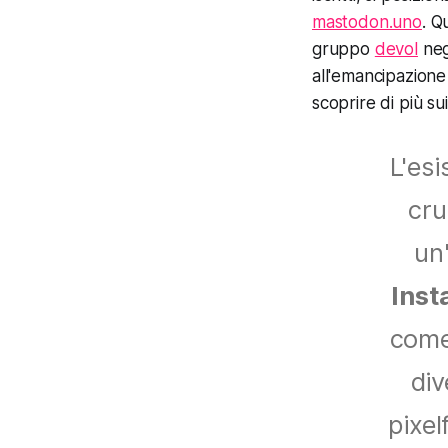
mastodon.uno
. Q
gruppo
devol
negl
all'emancipazione
scoprire di più su
L'esi
cru
un
Ins
come 
div
pixel