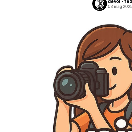
devol - fe
03 mag 202