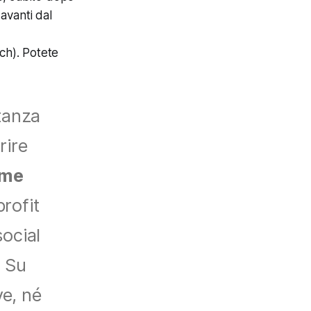
avanti dal
ch). Potete
rtanza
rire
ome
rofit
social
. Su
ve, né