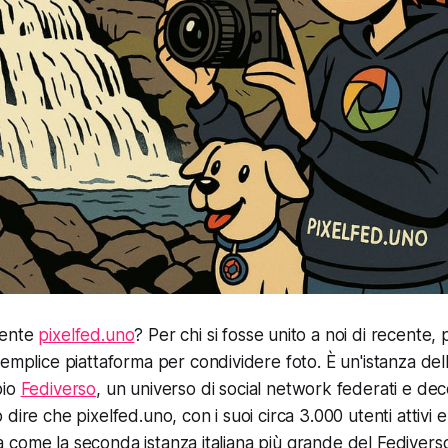
mente
pixelfed.uno
? Per chi si fosse unito a noi di recente,
semplice piattaforma per condividere foto. È un'istanza dell
pio
Fediverso
, un universo di social network federati e dec
dire che pixelfed.uno, con i suoi circa 3.000 utenti attivi 
iona come la seconda istanza italiana più grande del Fediver