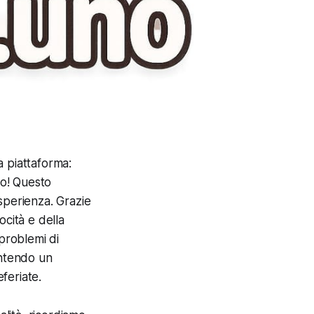
a piattaforma:
to! Questo
sperienza. Grazie
ocità e della
 problemi di
rantendo un
eferiate.