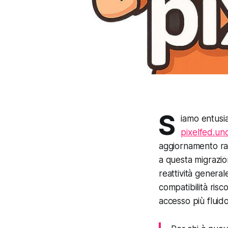
S
iamo entusia
pixelfed.un
aggiornamento rap
a questa migrazio
reattività generale
compatibilità risc
accesso più fluido